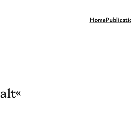
Home
Publicati
alt«