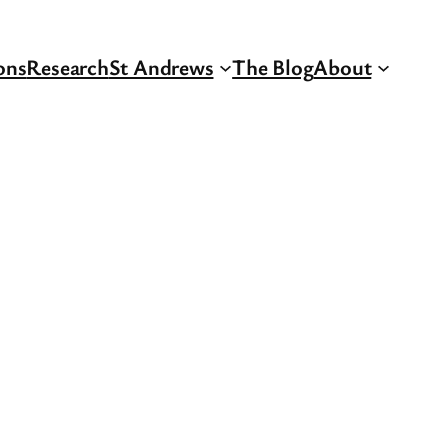
ons
Research
St Andrews
The Blog
About