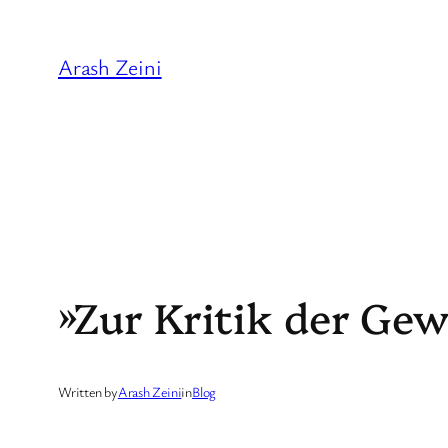
Skip
to
Arash Zeini
content
»Zur Kritik der Gew
Written by
Arash Zeini
in
Blog